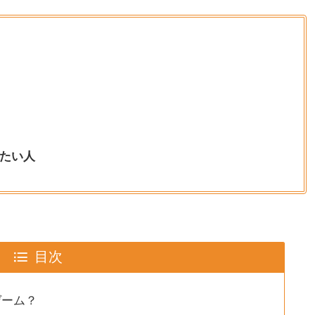
たい人
目次
ゲーム？